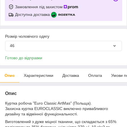
Замовлення під захистом
Доступна доставка
Розмір чоловічого одягу
46
Готово до відправки
Опис
Характеристики
Доставка
Оплата
Умови п
Опис
Куртка робоча "Euro Classic ArtMas" (Польща).
Захисна куртка EUROCLASSIC виключно привабливого
дизайну та відмінної функціональності.
Виготовлений з дуже міцної тканини, що складається з 65%
поліестеру та 35% бавовни, щільністю 270 +/- 10 г/м2 та