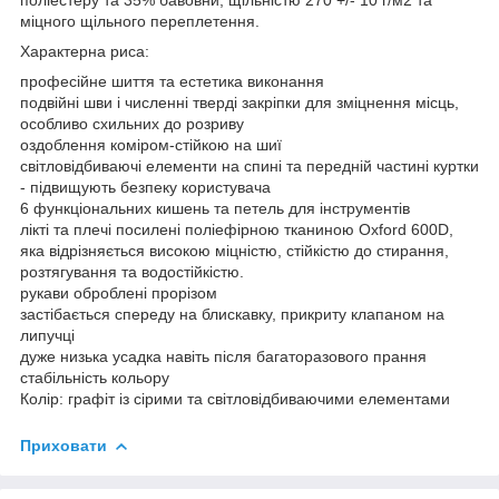
міцного щільного переплетення.
Характерна риса:
професійне шиття та естетика виконання
подвійні шви і численні тверді закріпки для зміцнення місць,
особливо схильних до розриву
оздоблення коміром-стійкою на шиї
світловідбиваючі елементи на спині та передній частині куртки
- підвищують безпеку користувача
6 функціональних кишень та петель для інструментів
лікті та плечі посилені поліефірною тканиною Oxford 600D,
яка відрізняється високою міцністю, стійкістю до стирання,
розтягування та водостійкістю.
рукави оброблені прорізом
застібається спереду на блискавку, прикриту клапаном на
липучці
дуже низька усадка навіть після багаторазового прання
стабільність кольору
Колір: графіт із сірими та світловідбиваючими елементами
Приховати