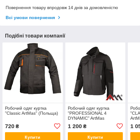
Повернення товару впродовж 14 днів за домовленістю
Всі умови повернення
Подібні товари компанії
Робочий одяг куртка
Робочий одяг куртка
Робо
"Classic ArtMas" (Польща)
"PROFESSIONAL 4
"CL
DYNAMIC" ArtMas
ArtM
(Польща)
720
1 200
1 0
₴
₴
Купити
Купити