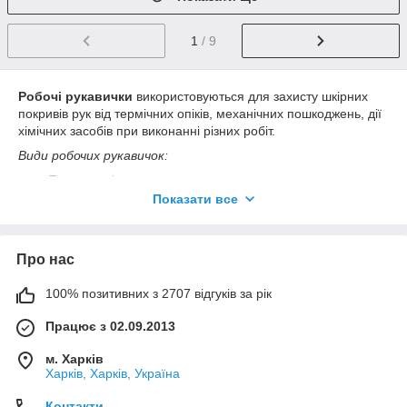
1
/ 9
Робочі рукавички
використовуються для захисту шкірних
покривів рук від термічних опіків, механічних пошкоджень, дії
хімічних засобів при виконанні різних робіт.
Види робочих рукавичок:
Трикотажні рукавички використовуються для
будівельних та побутових робіт, при роботі з брудними
Показати все
предметами. Це найбільш дешевий і розповсюджений
вид.
Рукавички з полімерним покриттям володіють
Про нас
високою механічною міцністю і зносостійкістю.
Полімерне покриття при контакті з різними поверхнями
100% позитивних з 2707 відгуків за рік
забезпечують відмінне зчеплення. Такі рукавички
відмінно підходять для роботи з досить слизькими
Працює з 02.09.2013
предметами. Для основи у них використовується
м. Харків
бавовняна тканина з додаванням поліестеру або 100%
Харків, Харків, Україна
бавовна.
Об'єднані з спілка і шкіри. Такі рукавички добре
Контакти