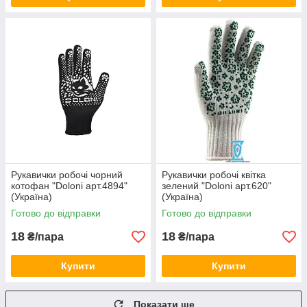
Рукавички робочі чорний
Рукавички робочі квітка
котофан "Doloni арт.4894"
зелений "Doloni арт.620"
(Україна)
(Україна)
Готово до відправки
Готово до відправки
18
18
₴/пара
₴/пара
Купити
Купити
Показати ще