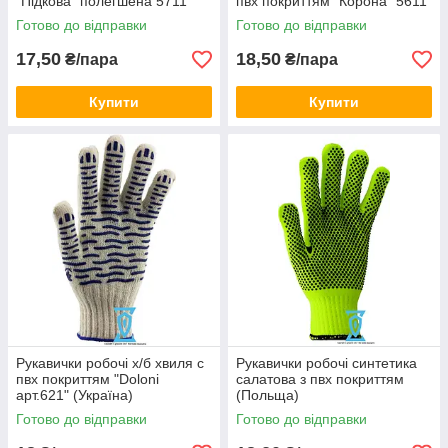
"Підкова" полегшена 5711
пвх покриттям "Корона" 5611
Готово до відправки
Готово до відправки
17,50
18,50
₴/пара
₴/пара
Купити
Купити
Рукавички робочі х/б хвиля c
Рукавички робочі синтетика
пвх покриттям "Doloni
салатова з пвх покриттям
арт.621" (Україна)
(Польща)
Готово до відправки
Готово до відправки