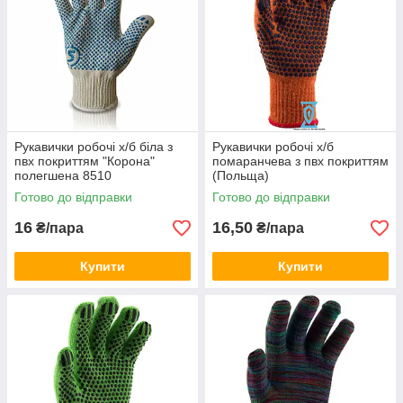
Рукавички робочі х/б біла з
Рукавички робочі х/б
пвх покриттям "Корона"
помаранчева з пвх покриттям
полегшена 8510
(Польща)
Готово до відправки
Готово до відправки
16
16,50
₴/пара
₴/пара
Купити
Купити