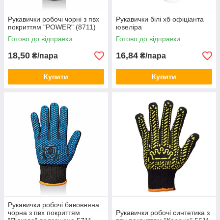
Рукавички робочі чорні з пвх
Рукавички білі хб офіціанта
покриттям "POWER" (8711)
ювеліра
Готово до відправки
Готово до відправки
18,50
16,84
₴/пара
₴/пара
Купити
Купити
Рукавички робочі бавовняна
чорна з пвх покриттям
Рукавички робочі синтетика з