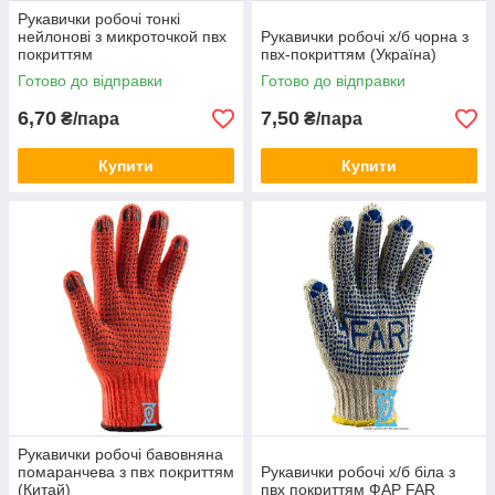
Рукавички робочі тонкі
нейлонові з микроточкой пвх
Рукавички робочі х/б чорна з
покриттям
пвх-покриттям (Україна)
Готово до відправки
Готово до відправки
6,70
7,50
₴/пара
₴/пара
Купити
Купити
Рукавички робочі бавовняна
помаранчева з пвх покриттям
Рукавички робочі х/б біла з
(Китай)
пвх покриттям ФАР FAR