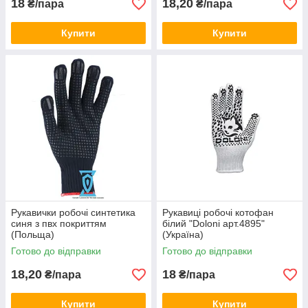
18
18,20
₴/пара
₴/пара
Купити
Купити
Рукавички робочі синтетика
Рукавиці робочі котофан
синя з пвх покриттям
білий "Doloni арт.4895"
(Польща)
(Україна)
Готово до відправки
Готово до відправки
18,20
18
₴/пара
₴/пара
Купити
Купити