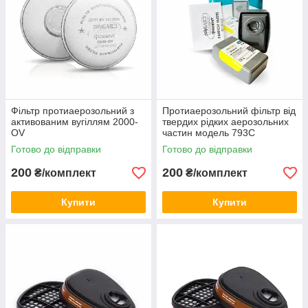
Фільтр протиаерозольний з
Протиаерозольний фільтр від
активованим вугіллям 2000-
твердих рідких аерозольних
OV
частин модель 793С
Готово до відправки
Готово до відправки
200
200
₴/комплект
₴/комплект
Купити
Купити