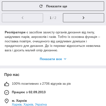
Показати ще
1
/ 2
Респіратори
є засобом захисту органів дихання від пилу,
шкідливих парів, аерозолів і газів. Тобто їх основна функція –
поставка повітря, очищеного від шкідливих домішок і
придатного для дихання. До їх переваг відноситься невелика
вага і досить малий опір диханню.
Класифікація респіраторів виконується по їх влаштуванню,
Показати все
призначенням, типом механізму захисту і терміну служби.
В залежності від призначення
респіратори
бувають
противогазовыми, протипиловими і газо-пилозахисними.
Про нас
Типи пристроїв респіраторів:
100% позитивних з 2706 відгуків за рік
Конструкція у формі напівмаски з фільтруючим
елементом. Фільтруюча напівмаска може бути
Працює з 02.09.2013
конвекторний, формованою або неформованной.
Напівмаски, забезпечені дихальними клапанами і
м. Харків
Харків, Харків, Україна
фільтруючими конструкціями. У таких респіраторах