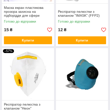
Маска екран пластикова
прозора захисна на
Респіратор пелюстки з
підборіддя для сфери
клапаном "IMASK" (FFP2)
обслуговування
Готово до відправки
Готово до відправки
15
12
₴
₴
Купити
Купити
–57%
Респіратор пелюстка з
клапаном "Неон"