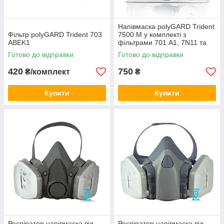
Напівмаска polyGARD Trident
Фільтр polyGARD Trident 703
7500 М у комплекті з
ABEK1
фільтрами 701 А1, 7N11 та
тримачами 510
Готово до відправки
Готово до відправки
420
750
₴/комплект
₴
Купити
Купити
Респіратор напівмаска від
Респіратор напівмаска від