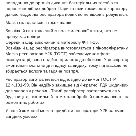
попаданню до органів дихання бактеріальних засобів та
порошкоподібних добрив. Пари та гази токсичного характеру
даною моделлю респіратора повністю не відфільтровуються.
Маска складається з трьох шарів:
Зовнішній виготовлений із поліетиленової плівки, яка не
пропускає повітря.
Середній шар виконаний із матеріалу ФПП-15.
Зовнішній шар респіратора виготовляється з пінополіуретану.
Маска респіратора У2К (ГОСТ) забезпечує комфорт
експлуатації, вона надійно прилягає до обличчя. У респіратор
вмонтовані клапани для вдиху та видиху, тому під маскою не
збирається волога та гаряче повітря.
Респіратор виготовляється відповідно до вимог ГОСТ Р
12.4.191-99. Він надійно захищає від 4-кратної ГДК шкідливих
для здоров'я речовин. Такий респіратор застосовується у
будівництві, текстильній та металообробній промисловості, на
ремонтних роботах.
У нашій компанії можна придбати респіратори У2К на дуже
вигідних умовах.