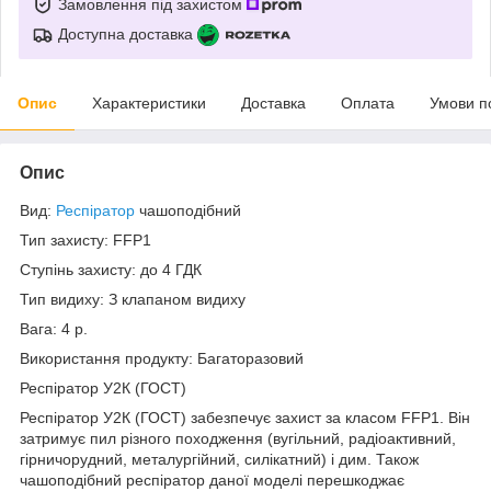
Замовлення під захистом
Доступна доставка
Опис
Характеристики
Доставка
Оплата
Умови п
Опис
Вид:
Респіратор
чашоподібний
Тип захисту: FFP1
Ступінь захисту: до 4 ГДК
Тип видиху: З клапаном видиху
Вага: 4 р.
Використання продукту: Багаторазовий
Респіратор У2К (ГОСТ)
Респіратор У2К (ГОСТ) забезпечує захист за класом FFP1. Він
затримує пил різного походження (вугільний, радіоактивний,
гірничорудний, металургійний, силікатний) і дим. Також
чашоподібний респіратор даної моделі перешкоджає