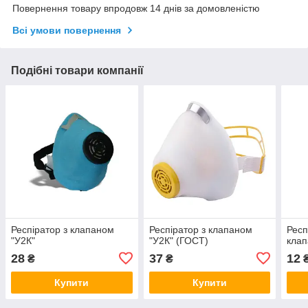
Повернення товару впродовж 14 днів за домовленістю
Всі умови повернення
Подібні товари компанії
Респіратор з клапаном
Респіратор з клапаном
Респ
"У2К"
"У2К" (ГОСТ)
клап
28
37
12
₴
₴
Купити
Купити