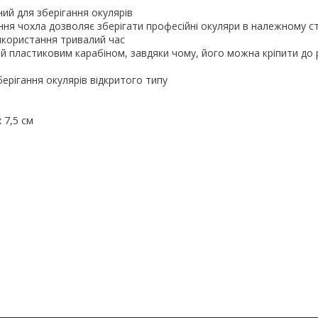
ий для зберігання окулярів
ня чохла дозволяє зберігати професійні окуляри в належному ст
икористання тривалий час
 пластиковим карабіном, завдяки чому, його можна кріпити до 
берігання окулярів відкритого типу
х 7,5 см