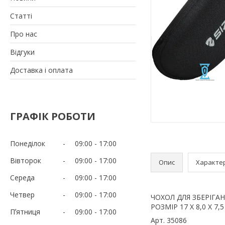
Статті
Про нас
Відгуки
Доставка і оплата
ГРАФІК РОБОТИ
Понеділок
09:00
17:00
Вівторок
09:00
17:00
Опис
Характе
Середа
09:00
17:00
Четвер
09:00
17:00
ЧОХОЛ ДЛЯ ЗБЕРІГА
РОЗМІР 17 Х 8,0 Х 7,
Пʼятниця
09:00
17:00
Арт. 35086