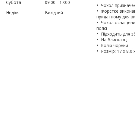
Субота
09:00
17:00
Чохол призначен
Жорстке виконан
Неділя
Вихідний
придатному для в
Чохол оснащений
поясі
Підходить для з
На блискавці
Колір чорний
Розмір: 17 х 8,0 