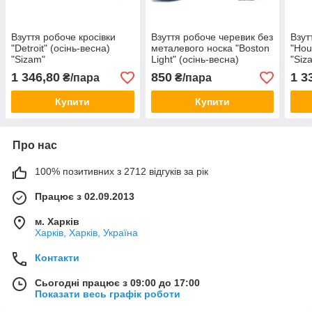
Взуття робоче кросівки
Взуття робоче черевик без
Взут
"Detroit" (осінь-весна)
металевого носка "Boston
"Hou
"Sizam"
Light" (осінь-весна)
"Siz
"Sizam"
1 346,80
850
1 3
₴/пара
₴/пара
Купити
Купити
Про нас
100% позитивних з 2712 відгуків за рік
Працює з 02.09.2013
м. Харків
Харків, Харків, Україна
Контакти
Сьогодні працює з 09:00 до 17:00
Показати весь графік роботи