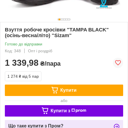
Взуття робоче кросівки "TAMPA BLACK"
(осінь-весна/літо) "Sizam"
Готово до відправки
Код: 348
Опт і роздріб
1 339,98
₴/пара
1 274 ₴
від 5 пар
Купити
або
Купити з
Що таке купити з Пром?