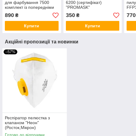
для фарбування 7500
6200 (сертифікат)
пилу
комплект із попередніми
"PROMASK"
FFP3
фільтрами (Сертифікат)
890
350
770
₴
₴
Купити
Купити
Акційні пропозиції та новинки
–57%
Респіратор пелюстка з
клапаном "Неон"
(Росток,Мікрон)
Готово до відправки