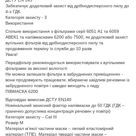
ДСТУ EN 143
Забезпечує додатковий захист від дрібнодисперсного пилу до
4-х ГДК.
Категорія захисту - 3
Використання
Спільне використання з фільтрами серії 6051 А1 та 6059
АВЕК1 та напівмасками 6200 або 7500, як додатковий захист
вугільних фільтрів від дрібнодисперсного пилу та
продовження терміну їх служби до 10 разів
Увага!
Передфільтр рекомендується використовувати з вугільними
фільтрами за високої вологості
Не можна залишати фільтри в забруднених приміщеннях -
вони продовжують працювати, вбираючи шкідливі речовини із
забрудненого повітря і швидко виходять з ладу
ПІВМАСКА 6200
Відповідає вимогам ДСТУ EN140
Номінальний захисний фактор напівмаски до 50 ГДК (ГДК –
гранично допустима концентрація речовин у повітрі)
Категорія захисту – Cat III
Розмір М
Матеріал м'якої частини маски – легкий еластомірний
матеріал (ТПЕ). Матеріал твердої частини маски –