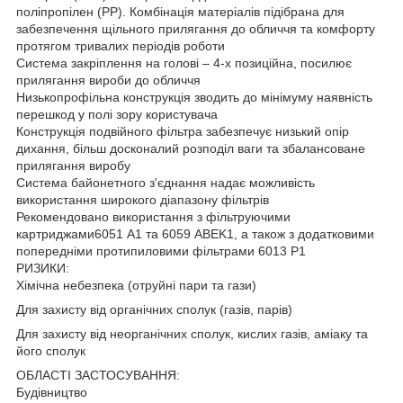
поліпропілен (РР). Комбінація матеріалів підібрана для
забезпечення щільного прилягання до обличчя та комфорту
протягом тривалих періодів роботи
Система закріплення на голові – 4-х позиційна, посилює
прилягання вироби до обличчя
Низькопрофільна конструкція зводить до мінімуму наявність
перешкод у полі зору користувача
Конструкція подвійного фільтра забезпечує низький опір
дихання, більш досконалий розподіл ваги та збалансоване
прилягання виробу
Система байонетного з'єднання надає можливість
використання широкого діапазону фільтрів
Рекомендовано використання з фільтруючими
картриджами6051 A1 та 6059 ABEK1, а також з додатковими
попередніми протипиловими фільтрами 6013 Р1
РИЗИКИ:
Хімічна небезпека (отруйні пари та гази)
Для захисту від органічних сполук (газів, парів)
Для захисту від неорганічних сполук, кислих газів, аміаку та
його сполук
ОБЛАСТІ ЗАСТОСУВАННЯ:
Будівництво