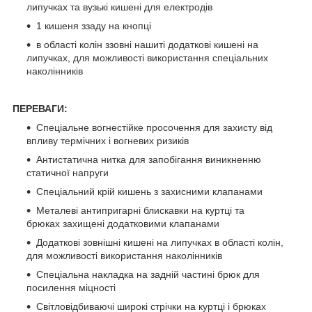
липучках та вузькі кишені для електродів
1 кишеня ззаду на кнопці
в області колін ззовні нашиті додаткові кишені на
липучках, для можливості використання спеціальних
наколінників
ПЕРЕВАГИ:
Спеціальне вогнестійке просочення для захисту від
впливу термічних і вогневих ризиків
Антистатична нитка для запобігання виникненню
статичної напруги
Спеціальний крій кишень з захисними клапанами
Металеві антипригарні блискавки на куртці та
брюках захищені додатковими клапанами
Додаткові зовнішні кишені на липучках в області колін,
для можливості використання наколінників
Спеціальна накладка на задній частині брюк для
посилення міцності
Світловідбиваючі широкі стрічки на куртці і брюках