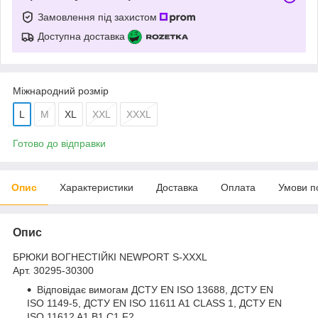
Замовлення під захистом
Доступна доставка
Міжнародний розмір
L
M
XL
XXL
XXXL
Готово до відправки
Опис
Характеристики
Доставка
Оплата
Умови п
Опис
БРЮКИ ВОГНЕСТІЙКІ NEWPORT S-XXXL
Арт. 30295-30300
Відповідає вимогам ДСТУ EN ISO 13688, ДСТУ EN
ISO 1149-5, ДСТУ EN ISO 11611 A1 CLASS 1, ДСТУ EN
ISO 11612 A1 B1 C1 F2