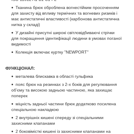
Тканина брюк оброблена вогнестійким просоченням
для захисту від впливу термічних та вогневих ризиків і
має антистатичні властивості (карбонова антистатична
нитка у складі)
У дизайні присутні широкі світловідбиваючі стрічки
для покращення ідентифікації людини в умовах поганої
видимості
Колекція включає куртку "NEWPORT"
ФУНКЦІОНАЛ:
металева блискавка в області гульфика
пояс брюк на резинках з 2-х боків для регулювання
об’єму та високою задньою частиною, яка захищає
поперек
міцність задньої частини брюк додатково посилена
спеціальною накладкою
2 внутрішніх кишені спереду зі спеціальними
захисними клапанами
2 боковімісткі кишені із захисними клапанами на