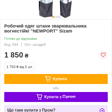
Робочий одяг штани зварювальника
вогнестійкі "NEWPORT" Sizam
Готово до відправки
Код: 564
Опт і роздріб
1 850
₴
1 750 ₴
від 5 шт.
Купити
або
Купити з
Що таке купити з Пром?