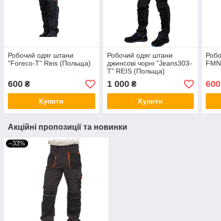
Робочий одяг штани
Робочий одяг штани
Робо
"Foreco-T" Reis (Польща)
джинсові чорні "Jeans303-
FMN
T" REIS (Польща)
600
1 000
600
₴
₴
Купити
Купити
Акційні пропозиції та новинки
–33%