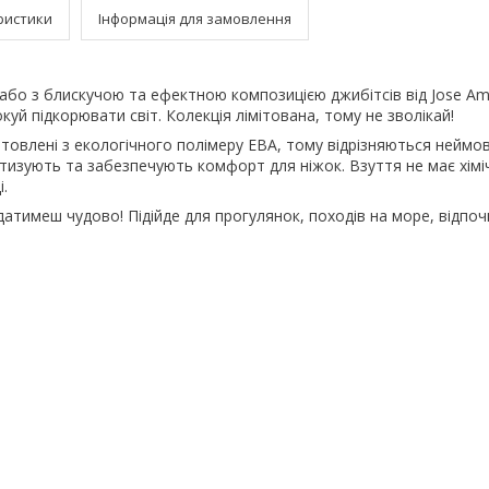
ристики
Інформація для замовлення
або з блискучою та ефектною композицією джибітсів від Jose Am
окуй підкорювати світ. Колекція лімітована, тому не зволікай!
отовлені з екологічного полімеру ЕВА, тому відрізняються неймо
тизують та забезпечують комфорт для ніжок. Взуття не має хіміч
.
ядатимеш чудово! Підійде для прогулянок, походів на море, відпоч