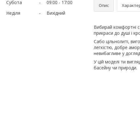
Субота
09:00
17:00
Опис
Характе
Неділя
Вихідний
Вибирай комфортні с
прикраси до душі і кр
Сабо цільнолиті, виг
легкістю, добре амор
невибагливе у догляді
У цій моделі ти вигл
басейну чи природи.