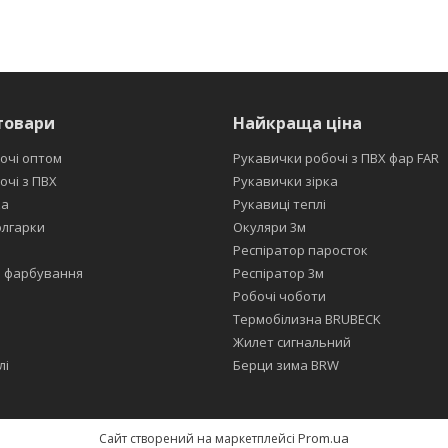
товари
Найкраща ціна
очі оптом
Рукавички робочі з ПВХ фар FAR
очі з ПВХ
Рукавички зірка
ка
Рукавиці теплі
олгарки
Окуляри 3м
Респіратор паросток
я фарбування
Респіратор 3м
Робочі чоботи
Термобілизна BRUBECK
Жилет сигнальний
лі
Берци зима BRW
Prom.ua
Сайт створений на маркетплейсі