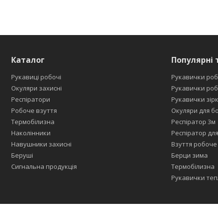
Каталог
Популярні 
Рукавиці робочі
Рукавички роб
Окуляри захисні
Рукавички роб
Респіратори
Рукавички зір
Робоче взуття
Окуляри для б
Термобілизна
Респіратор 3м
Наколінники
Респіратор дл
Навушники захисні
Взуття робоче
Беруші
Берци зима
Сигнальна продукція
Термобілизна
Рукавички теп