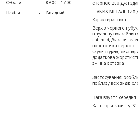
Субота
09:00
17:00
енергією 200 Дж і зд
НІЯКИХ МЕТАЛЕВИХ 
Неділя
Вихідний
Характеристика:
Верх з чорного нубук
візуальну привабливі
світловідбиваючі ел
прострочка верхньої 
скульптурна, двошаро
додаткова жорсткість 
змінна вставка.
Застосування: особли
поблизу всіх видів е
Вага взуття середня.
Категорія захисту: S1