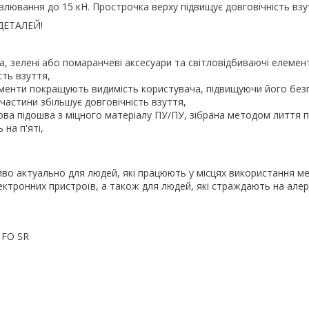
авлювання до 15 кН. Прострочка верху підвищує довговічність взу
ДЕТАЛЕЙ!
а, зелені або помаранчеві аксесуари та світловідбиваючі елеме
сть взуття,
ементи покращують видимість користувача, підвищуючи його без
частини збільшує довговічність взуття,
ва підошва з міцного матеріалу ПУ/ПУ, зібрана методом лиття п
на п'яті,
во актуально для людей, які працюють у місцях використання м
лектронних пристроїв, а також для людей, які страждають на алер
 FO SR