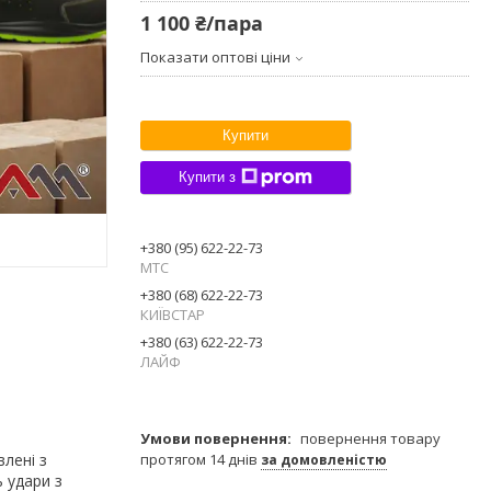
1 100 ₴/пара
Показати оптові ціни
Купити
Купити з
+380 (95) 622-22-73
МТС
+380 (68) 622-22-73
КИЇВСТАР
+380 (63) 622-22-73
ЛАЙФ
повернення товару
лені з
протягом 14 днів
за домовленістю
 удари з