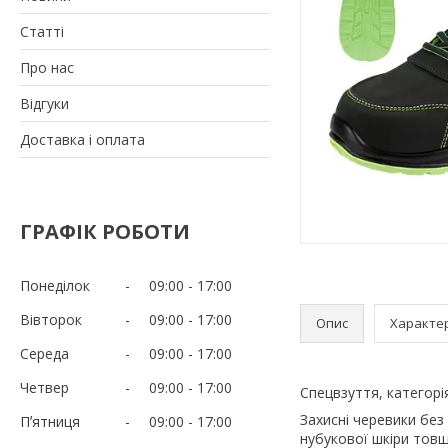
Статті
Про нас
Відгуки
Доставка і оплата
ГРАФІК РОБОТИ
Понеділок
09:00
17:00
Вівторок
09:00
17:00
Опис
Характе
Середа
09:00
17:00
Четвер
09:00
17:00
Спецвзуття, категорі
Захисні черевики без
Пʼятниця
09:00
17:00
нубукової шкіри товщ