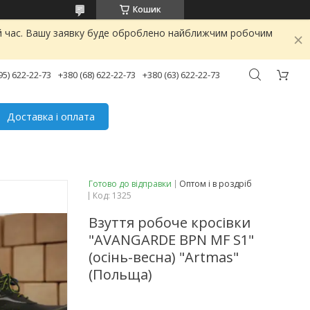
Кошик
ий час. Вашу заявку буде оброблено найближчим робочим
95) 622-22-73
+380 (68) 622-22-73
+380 (63) 622-22-73
Доставка і оплата
Готово до відправки
Оптом і в роздріб
Код:
1325
Взуття робоче кросівки
"AVANGARDE BPN MF S1"
(осінь-весна) "Artmas"
(Польща)