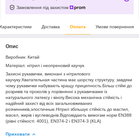
Замовлення під захистом
Характеристики
Доставка
Оплата
Умови повернення
Опис
Виробник: Китай
Матеріал: нітрил і неопреновий каучук.
Захисні рукавички, виконані з нітрилового
каучуку.Хватательная частина має шорстку структуру, завдяки
чому рукавички набувають кращу прицепность.Більш стійкі до
розривів та проколів у порівнянні з рукавичками із
натурального латексу і вінілу.Висока механічна стійкість і
надійний захист від всіх загальновживаних
розчинників,элостичные.Нітрил збільшує стійкість до мастил,
масел, жирів і вуглеводнів.Відповідають вимогам норм EN388
(рівні стійкості: 4001), EN374-2 i EN374-3 (KLA)
Приховати