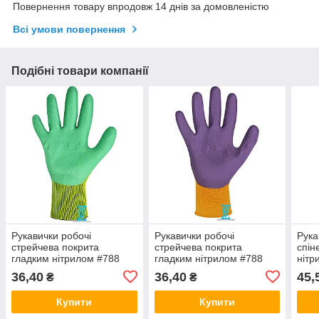
Повернення товару впродовж 14 днів за домовленістю
Всі умови повернення
Подібні товари компанії
Рукавички робочі
Рукавички робочі
Рука
стрейчева покрита
стрейчева покрита
спін
гладким нітрилом #788
гладким нітрилом #788
нітр
36,40
36,40
45,
₴
₴
Купити
Купити