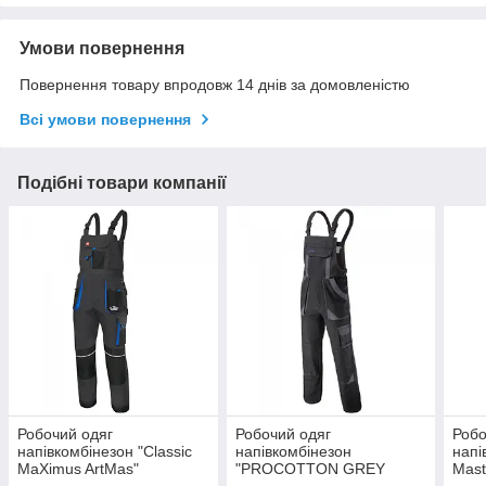
Умови повернення
Повернення товару впродовж 14 днів за домовленістю
Всі умови повернення
Подібні товари компанії
Робочий одяг
Робочий одяг
Робо
напівкомбінезон "Classic
напівкомбінезон
напі
MaXimus ArtMas"
"PROCOTTON GREY
Mast
(Польща)
ArtMas" (Польща)