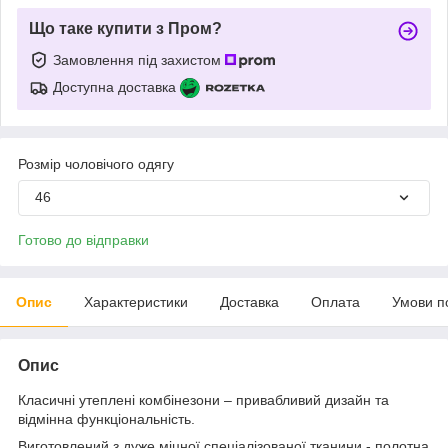
Що таке купити з Пром?
Замовлення під захистом
Доступна доставка
Розмір чоловічого одягу
46
Готово до відправки
Опис
Характеристики
Доставка
Оплата
Умови п
Опис
Класичні утеплені комбінезони – привабливий дизайн та
відмінна функціональність.
Виготовлений з дуже міцної спеціалізованої тканини - полотна