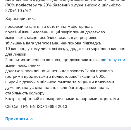
(80% поліестеру та 20% бавовни) з дуже високою щільністю
270+/-10 г/м2.
Характеристика:
професійне шиття та естетична майстерність
подвійні шви і численні міцні закріплення додатково
зміцнюють місця, особливо схильні до розривів.
збільшена вага утеплювача, нейлонова підкладка
10 кишень, у тому числі дві ззаду, додаткова укріплена кишеня
для лінійки.
2 нашитих кишені на колінах, що дозволяють викор
истовувати
змінні наколінники
додаткові посилення кишень для захисту їх від проколів
гострими предметами з поліестерової тканини 600d.
широкі підтяжки з щільною гумкою та міцними пряжками
дуже низька усадка, навіть після багаторазових прань
стабільність кольору
Колір: графітовий з помаранчевими та чорними акцентами
CE Cat. I PN-EN ISO 13688:2013
Приховати