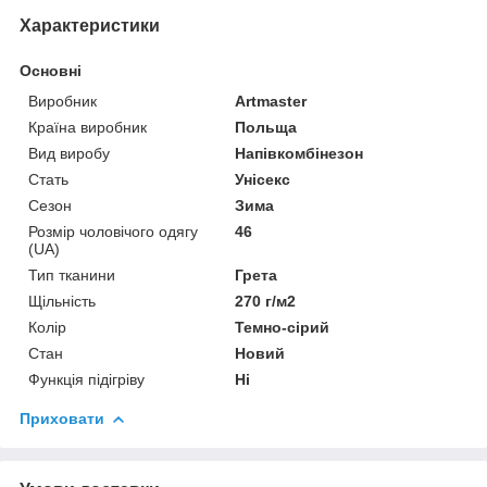
Характеристики
Основні
Виробник
Artmaster
Країна виробник
Польща
Вид виробу
Напівкомбінезон
Стать
Унісекс
Сезон
Зима
Розмір чоловічого одягу
46
(UA)
Тип тканини
Грета
Щільність
270 г/м2
Колір
Темно-сірий
Стан
Новий
Функція підігріву
Ні
Приховати