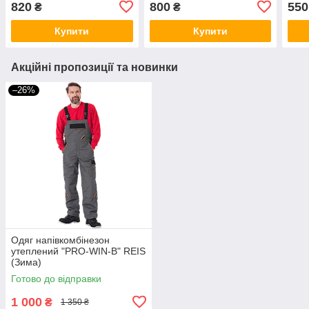
820
800
550
₴
₴
Купити
Купити
Акційні пропозиції та новинки
–26%
Одяг напівкомбінезон
утеплений "PRO-WIN-B" REIS
(Зима)
Готово до відправки
1 000
₴
1 350 ₴