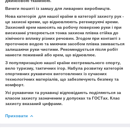
джинсовою тканиною.
Вачеги пошиті із замшу для ливарних виробництв.
Нова категорія для нашої країни в категорії захисту рук -
це захисні креми, що відновлюють регенеруючі креми.
Захисний крем наносять на робочу поверхню руки і при
висиханні утворюється тонка захисна плівка стійка до
хімічного впливу різних речовин. Згодом при контакті з
проточною водою та миючим засобом плівка змивається
залишаючи руки чистими. Рекомендується після робіт
нанести поживний або крем, що відновлює.
З популяризацією нашої країни екстремального спорту,
вело туризму, тактичних ігор. Набула розвитку категорія
спортивних рукавичок виготовлених із сучасних
технологічних матеріалів, що забезпечують безпеку та
комфорт.
Усі рукавички та рукавиці відповідають поділяються за
класом захисту зазначеним у допусках та ГОСТах. Клас
захисту вказаний цифрами.
Приховати