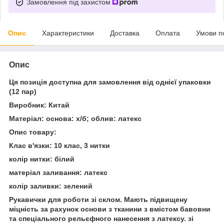
Замовлення під захистом
Опис
Характеристики
Доставка
Оплата
Умови п
Опис
Ця позиція доступна для замовлення від однієї упаковки
(12 пар)
Виробник: Китай
Матеріал: основа: х/б; облив: латекс
Опис товару:
Клас в'язки: 10 клас, 3 нитки
колір нитки: білий
матеріал заливання: латекс
колір заливки: зелений
Рукавички для роботи зі склом. Мають підвищену
міцність за рахунок основи з тканини з вмістом бавовни
та спеціального рельєфного нанесення з латексу. зі