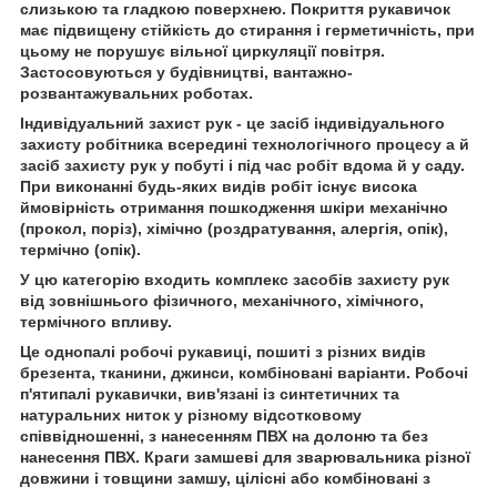
слизькою та гладкою поверхнею. Покриття рукавичок
має підвищену стійкість до стирання і герметичність, при
цьому не порушує вільної циркуляції повітря.
Застосовуються у будівництві, вантажно-
розвантажувальних роботах.
Індивідуальний захист рук - це засіб індивідуального
захисту робітника всередині технологічного процесу а й
засіб захисту рук у побуті і під час робіт вдома й у саду.
При виконанні будь-яких видів робіт існує висока
ймовірність отримання пошкодження шкіри механічно
(прокол, поріз), хімічно (роздратування, алергія, опік),
термічно (опік).
У цю категорію входить комплекс засобів захисту рук
від зовнішнього фізичного, механічного, хімічного,
термічного впливу.
Це однопалі робочі рукавиці, пошиті з різних видів
брезента, тканини, джинси, комбіновані варіанти. Робочі
п'ятипалі рукавички, вив'язані із синтетичних та
натуральних ниток у різному відсотковому
співвідношенні, з нанесенням ПВХ на долоню та без
нанесення ПВХ. Краги замшеві для зварювальника різної
довжини і товщини замшу, цілісні або комбіновані з