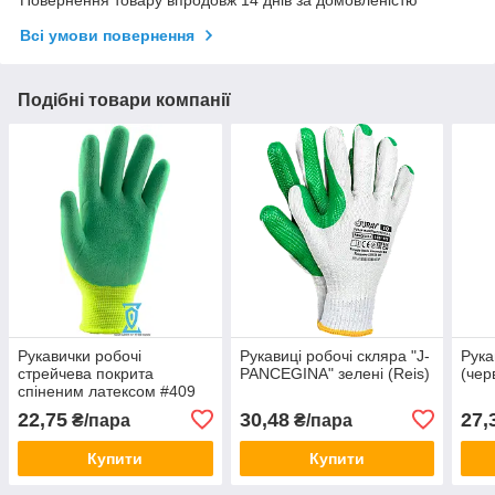
Повернення товару впродовж 14 днів за домовленістю
Всі умови повернення
Подібні товари компанії
Рукавички робочі
Рукавиці робочі скляра "J-
Рука
стрейчева покрита
PANCEGINA" зелені (Reis)
(чер
спіненим латексом #409
(зелені)
22,75
30,48
27,
₴/пара
₴/пара
Купити
Купити