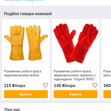
Подібні товари компанії
Рукавички робочі крага
Рукавички робочі крага
Рука
зварювальника жовта
зварювальника червона з
краг
підкладкою "Urgent 9001"
(Польща)
115
145
160
₴/пара
₴/пара
Купити
Купити
Про нас