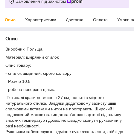
Замовлення під захистом
Опис
Характеристики
Доставка
Оплата
Умови п
Опис
Виробник: Польща
Матеріал: шкіряний спилок
Опис товару:
- спилок шкіряний: сірого кольору
- Розмір 10.5
- робоча поверхня цільна
П'ятипалі краги довжиною 27 см, пошиті з міцного
натурального стилка. Завдяки додатковому захисту швів
спилковими вставками нитки не прогорають. Широкий і
подовжений манжет захищає зап'ясткові артерії від впливу
високих температур і дозволяє швидко скинути рукавички у
разі необхідності.
Рукавички забезпечують відмінне сухе захоплення, стійкі до