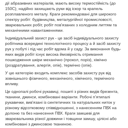
дії абразивних матеріалів, мають високу термостійкість (до
150С); надійно захищають руки від іскор та крапель
розплавленого металу. Краги рекомендовані для широкого
спектру робіт: будівництва, металургійної промисловості,
зварювальних робіт, робіт пов'язаних з холодним литтям та
механічними навантаженнями.
Індивідуальний захист рук - це засіб індивідуального захисту
робітника всередині технологічного процесу а й засіб захисту
рук у побуті і під час робіт вдома й у саду. За виконання будь-
яких видів робіт існує висока ймовірність отримання
пошкодження шкіри механічно (прокол, поріз), хімічно
(роздратування, алергія, опік), термічно (опік).
У цю категорію входить комплекс засобів захисту рук від
зовнішнього фізичного, механічного, хімічного, термічного
впливу.
Це однопалі робочі рукавиці, пошиті з різних видів брезента,
тканини, джинси, комбіновані варіанти. Робочі п'ятипалі
рукавички, вив'язані із синтетичних та натуральних ниток у
різному відсотковому співвідношенні, з нанесенням ПВХ на
долоню та без нанесення ПВХ. Краги замшеві для
зварювальника різної довжини і товщини замшу, цілісні або
комбіновані з джинсовою тканиною.