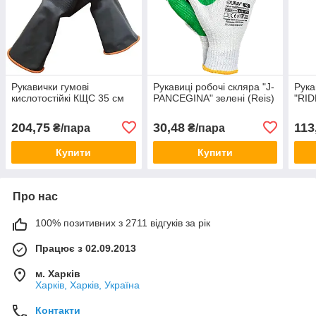
Рукавички гумові
Рукавиці робочі скляра "J-
Рука
кислотостійкі КЩС 35 см
PANCEGINA" зелені (Reis)
"RID
204,75
30,48
113
₴/пара
₴/пара
Купити
Купити
Про нас
100% позитивних з 2711 відгуків за рік
Працює з 02.09.2013
м. Харків
Харків, Харків, Україна
Контакти