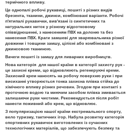
термічного впливу.
Це однопалі робочі рукавиці, пошиті з різних видів
брезента, тканини, джинси, комбіновані варіанти. Робочі
п'ятипалі рукавички, вив'язані із синтетичних та
натуральних ниток у різному відсотковому
співвідношенні, з нанесенням ПВХ на долоню та без
нанесення ПВХ. Краги замшеві для зварювальника різної
довжини і товщини замшу, цілісні або комбіновані з
джинсовою тканиною.
Вачеги пошиті із замшу для ливарних виробництв.
Нова категорія для нашої країни в категорії захисту рук -
це захисні креми, що відновлюють регенеруючі креми.
Захисний крем наносять на робочу поверхню руки і при
висиханні утворюється тонка захисна плівка стійка до
хімічного впливу різних речовин. Згодом при контакті з
проточною водою та миючим засобом плівка змивається
залишаючи руки чистими. Рекомендується після робіт
нанести поживний або крем, що відновлює.
З популяризацією нашої країни екстремального спорту,
вело туризму, тактичних ігор. Набула розвитку категорія
спортивних рукавичок виготовлених із сучасних
технологічних матеріалів, що забезпечують безпеку та