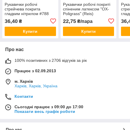
Рукавички робочі
Рукавички робочі покриті
Рука
стрейчева покрита
спіненим латексом "OX-
стре
гладким нітрилом #788
Poligrass" (Reis)
глад
36,40
22,75
36,
₴
₴/пара
Купити
Купити
Про нас
100% позитивних з 2706 відгуків за рік
Працює з 02.09.2013
м. Харків
Харків, Харків, Україна
Контакти
Сьогодні працює з 09:00 до 17:00
Показати весь графік роботи
Про нас